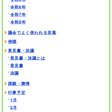
令和6年
令和7年
令和8年
議会でよく使われる言葉
傍聴
意見書・決議
意見書・決議とは
意見書
決議
請願・陳情
行事予定
1月
2月