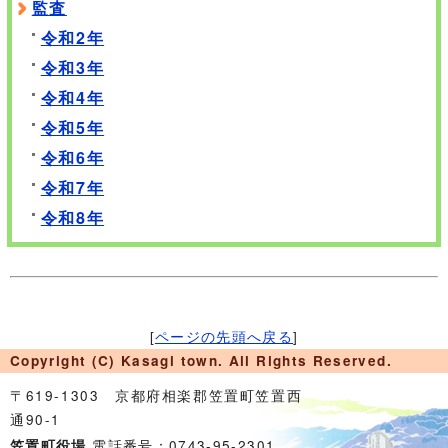
監査
令和2年
令和3年
令和4年
令和5年
令和6年
令和7年
令和8年
[
ページの先頭へ戻る
]
Copyright (C) Kasagi town. All Rights Reserved.
〒619-1303 京都府相楽郡笠置町笠置西
通90-1
電話番号：0743-95-2301
笠置町役場