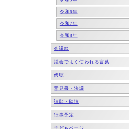
令和6年
令和7年
令和8年
会議録
議会でよく使われる言葉
傍聴
意見書・決議
請願・陳情
行事予定
子どもページ