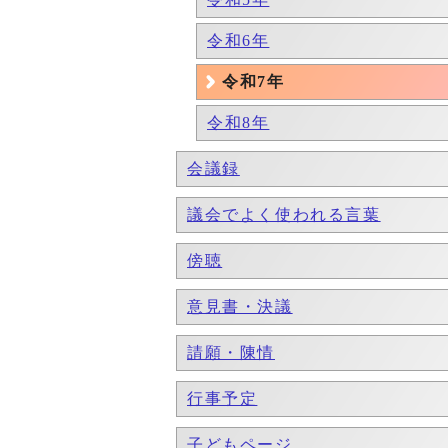
令和6年
令和7年
令和8年
会議録
議会でよく使われる言葉
傍聴
意見書・決議
請願・陳情
行事予定
子どもページ