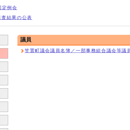
回定例会
監査結果の公表
議員
笠置町議会議員名簿／一部事務組合議会等議