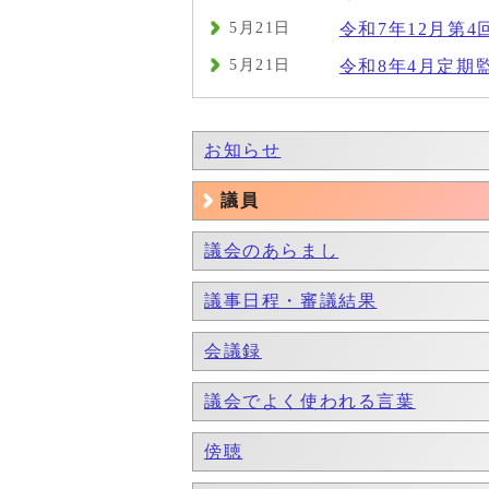
5月21日
令和7年12月第4
5月21日
令和8年4月定期
お知らせ
議員
議会のあらまし
議事日程・審議結果
会議録
議会でよく使われる言葉
傍聴