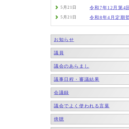
5月21日
令和7年12月第4
5月21日
令和8年4月定期
お知らせ
議員
議会のあらまし
議事日程・審議結果
会議録
議会でよく使われる言葉
傍聴