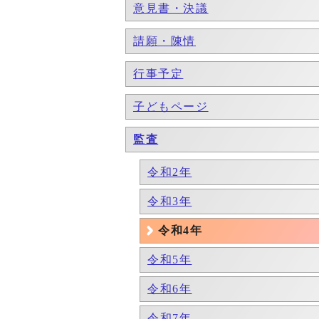
意見書・決議
請願・陳情
行事予定
子どもページ
監査
令和2年
令和3年
令和4年
令和5年
令和6年
令和7年