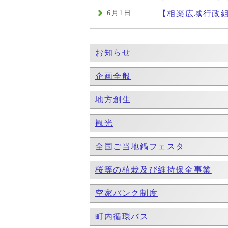
6月1日
【相楽広域行政
お知らせ
企画全般
地方創生
観光
全国ご当地鍋フェスタ
桜等の植栽及び維持保全事業
空家バンク制度
町内循環バス