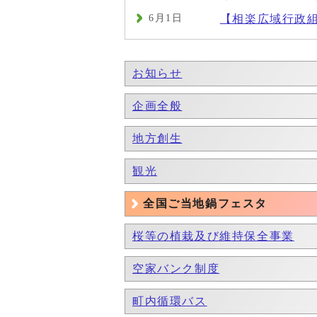
6月1日
【相楽広域行政
お知らせ
企画全般
地方創生
観光
全国ご当地鍋フェスタ
桜等の植栽及び維持保全事業
空家バンク制度
町内循環バス